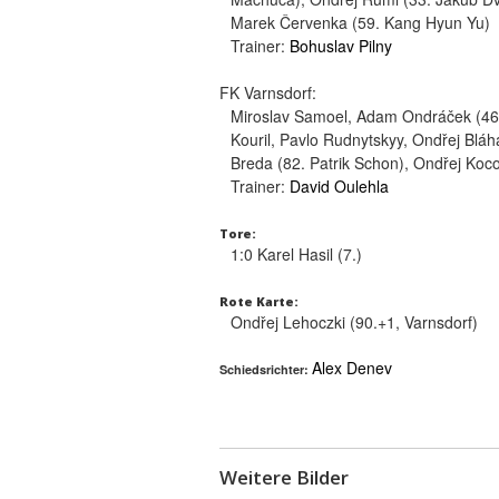
Marek Červenka (59. Kang Hyun Yu)
Trainer:
Bohuslav Pilny
FK Varnsdorf:
Miroslav Samoel, Adam Ondráček (46.
Kouril, Pavlo Rudnytskyy, Ondřej Bláh
Breda (82. Patrik Schon), Ondřej Koc
Trainer:
David Oulehla
Tore:
1:0 Karel Hasil (7.)
Rote Karte:
Ondřej Lehoczki (90.+1, Varnsdorf)
Alex Denev
Schiedsrichter:
Weitere Bilder