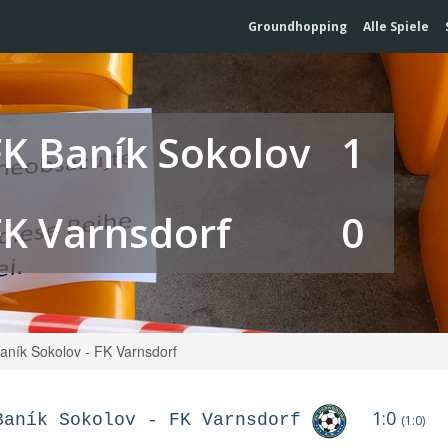
Groundhopping
Alle Spiele
FK Baník Sokolov
1
FK Varnsdorf
0
aník Sokolov - FK Varnsdorf
1:0
Baník Sokolov
-
FK Varnsdorf
(1:0)