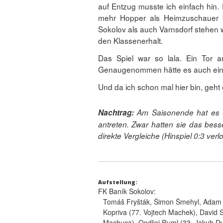
auf Entzug musste ich einfach hin. 
mehr Hopper als Heimzuschauer b
Sokolov als auch Varnsdorf stehen w
den Klassenerhalt.
Das Spiel war so lala. Ein Tor
Genaugenommen hätte es auch ein 
Und da ich schon mal hier bin, geht
Nachtrag:
Am Saisonende hat es S
antreten. Zwar hatten sie das besse
direkte Vergleiche (Hinspiel 0:3 ver
Aufstellung:
FK Baník Sokolov:
Tomáš Fryšták, Šimon Šmehyl, Adam C
Kopriva (77. Vojtech Machek), David 
Machuca), Ondřej Ruml (33. Jakub Dvo