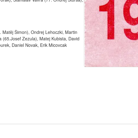
 Matěj Šimon), Ondrej Lehoczki, Martin
a (65.Josef Zezula), Matej Kubista, David
ourek, Daniel Novak, Erik Micovcak