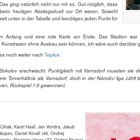
Das ging natürlich nicht nur mir so. Gut möglich, dass
eim heutigen Abstiegsduell vor Ort waren. Sowohl
eit unten in der Tabelle und benötigen jeden Punkt für
 am Anfang und eine rote Karte am Ende. Das Stadion war 
Kunstrasen ohne Ausbau sein können, ich wäre auch darüber g
 es noch weiter nach
Teplice
.
okolov erschwischt. Punktgleich mit Varnsdorf mussten sie d
re Torverhältnis als Varnsdorf, doch in der Národní liga zählt b
loren, Rückspiel 1:0 gewonnen)
ihak, Karel Hasil, Jan Vondra, Jakub
Skopec, Daniel Kovář (46. Ondrej
rak), Stanislav Vavra (77. Ondrej Stursa),