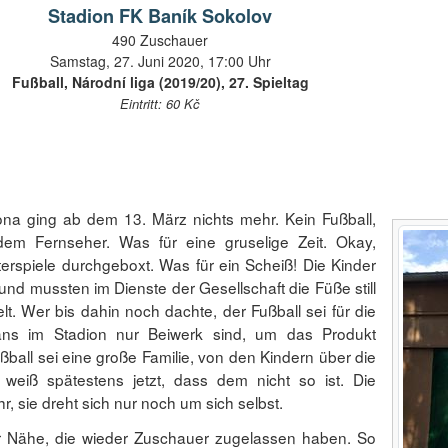
Stadion FK Baník Sokolov
490 Zuschauer
Samstag, 27. Juni 2020, 17:00 Uhr
Fußball, Národní liga (2019/20), 27. Spieltag
Eintritt: 60 Kč
na ging ab dem 13. März nichts mehr. Kein Fußball,
dem Fernseher. Was für eine gruselige Zeit. Okay,
rspiele durchgeboxt. Was für ein Scheiß! Die Kinder
d mussten im Dienste der Gesellschaft die Füße still
t. Wer bis dahin noch dachte, der Fußball sei für die
Fans im Stadion nur Beiwerk sind, um das Produkt
ball sei eine große Familie, von den Kindern über die
 weiß spätestens jetzt, dass dem nicht so ist. Die
, sie dreht sich nur noch um sich selbst.
er Nähe, die wieder Zuschauer zugelassen haben. So