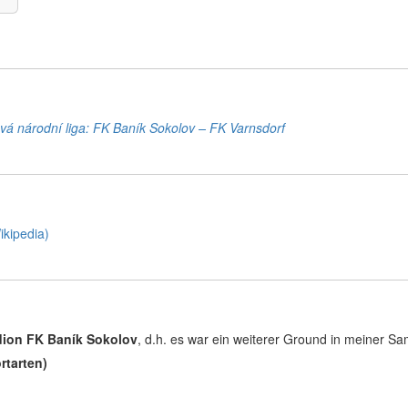
vá národní liga: FK Baník Sokolov – FK Varnsdorf
ikipedia)
dion FK Baník Sokolov
, d.h. es war ein weiterer Ground in meiner S
rtarten)