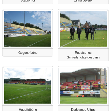
Stadiontor
Žilina Spieler
Gegentribüne
Russisches
Schiedsrichtergespann
Haupttribüne
Dudelange Ultras