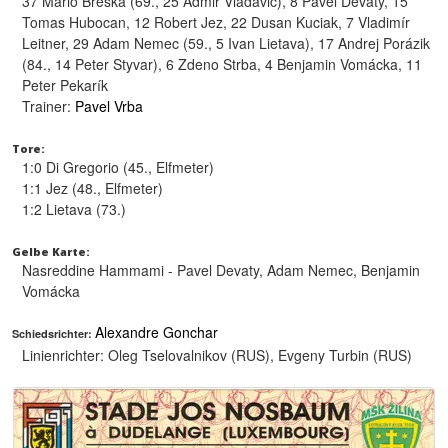
37 Mário Breska (69., 25 Admir Vladavic), 8 Pavel Devaty, 15
Tomas Hubocan, 12 Robert Jez, 22 Dusan Kuciak, 7 Vladimír
Leitner, 29 Adam Nemec (59., 5 Ivan Lietava), 17 Andrej Porázik
(84., 14 Peter Styvar), 6 Zdeno Strba, 4 Benjamin Vomácka, 11
Peter Pekarík
Trainer:
Pavel Vrba
Tore:
1:0 Di Gregorio (45., Elfmeter)
1:1 Jez (48., Elfmeter)
1:2 Lietava (73.)
Gelbe Karte:
Nasreddine Hammami - Pavel Devaty, Adam Nemec, Benjamin
Vomácka
Alexandre Gonchar
Schiedsrichter:
Linienrichter:
Oleg Tselovalnikov (RUS), Evgeny Turbin (RUS)