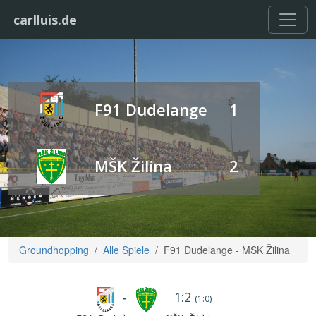
carlluis.de
F91 Dudelange
1
MŠK Žilina
2
Groundhopping
Alle Spiele
F91 Dudelange - MŠK Žilina
1:2
-
(1:0)