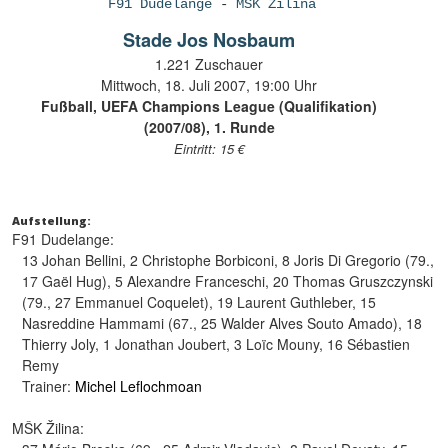
F91 Dudelange
-
MŠK Žilina
Stade Jos Nosbaum
1.221 Zuschauer
Mittwoch, 18. Juli 2007, 19:00 Uhr
Fußball, UEFA Champions League (Qualifikation)
(2007/08), 1. Runde
Eintritt: 15 €
Aufstellung:
F91 Dudelange:
13 Johan Bellini, 2 Christophe Borbiconi, 8 Joris Di Gregorio (79.,
17 Gaël Hug), 5 Alexandre Franceschi, 20 Thomas Gruszczynski
(79., 27 Emmanuel Coquelet), 19 Laurent Guthleber, 15
Nasreddine Hammami (67., 25 Walder Alves Souto Amado), 18
Thierry Joly, 1 Jonathan Joubert, 3 Loïc Mouny, 16 Sébastien
Remy
Trainer:
Michel Leflochmoan
MŠK Žilina: