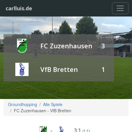
carlluis.de
FC Zuzenhausen
3
VfB Bretten
1
Groundhopping
Alle Spiele
FC Zuzenhausen - VfB Bretten
3:1
-
(1:1)