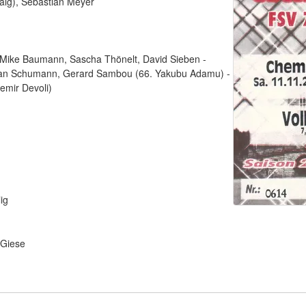
alg), Sebastian Meyer
, Mike Baumann, Sascha Thönelt, David Sieben -
efan Schumann, Gerard Sambou (66. Yakubu Adamu) -
Semir Devoli)
ig
 Giese