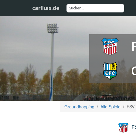
carlluis.de
Groundhopping
Alle Spiele
FSV 
F