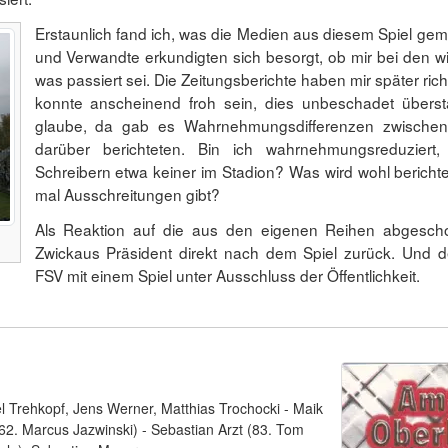
Erstaunlich fand ich, was die Medien aus diesem Spiel ge
und Verwandte erkundigten sich besorgt, ob mir bei den w
was passiert sei. Die Zeitungsberichte haben mir später ric
konnte anscheinend froh sein, dies unbeschadet übers
glaube, da gab es Wahrnehmungsdifferenzen zwischen
darüber berichteten. Bin ich wahrnehmungsreduzier
Schreibern etwa keiner im Stadion? Was wird wohl berichte
mal Ausschreitungen gibt?
Als Reaktion auf die aus den eigenen Reihen abgesch
Zwickaus Präsident direkt nach dem Spiel zurück. Und 
FSV mit einem Spiel unter Ausschluss der Öffentlichkeit.
l Trehkopf, Jens Werner, Matthias Trochocki - Maik
2. Marcus Jazwinski) - Sebastian Arzt (83. Tom