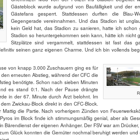
Gästeblock wurde aufgrund von Baufälligkeit und der e
Gästefans gesperrt. Stattdessen durften die Blau-W
Gegengerade vereinnahmen. Und das Stadion ist unglaub
kein Geld hat, das Stadion zu sanieren, hatte ich schon 
Stadion so heruntergekommen sein kann, hätte ich nicht g
Sitzplätze sind vergammelt, stattdessen ist fast das 
efinitiv seinen ganz eigenen Charme. Und ich bin vollends bege
isse von knapp 3.000 Zuschauern ging es für
 den erneuten Abstieg, während der CFC die
fstieg benötigte. Schon nach sieben Minuten
 und es stand 0:1. Nach der Pause drängte
R
de in der 67. Minute durch Arzt belohnt. Im
dem Zwickau-Block direkt in den CFC-Block.
r Mattig die Partie. Nach vorherigem Zünden von Feuerwerkskör
 Pyros im Block finde ich stimmungsmäßig genial, aber als G
 ein Bärendienst der eigenen Anhänger. Der FSV war am Drücker,
 zum Glück konnten die Gemüter nochmal beruhigt werden und d
iert.