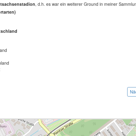
stsachsenstadion
, d.h. es war ein weiterer Ground in meiner Sammlun
rtarten)
tschland
:
land
hland
t
Nä