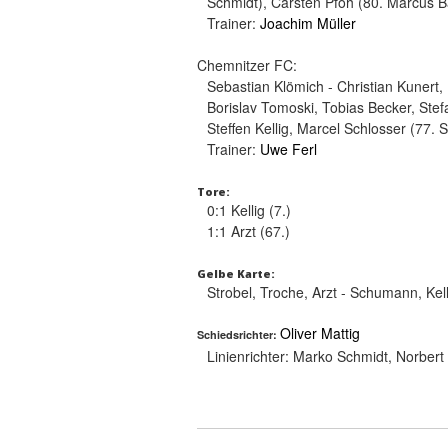
Schmidt), Carsten Pfoh (80. Marcus B
Trainer:
Joachim Müller
Chemnitzer FC:
Sebastian Klömich - Christian Kunert
Borislav Tomoski, Tobias Becker, St
Steffen Kellig, Marcel Schlosser (77. 
Trainer:
Uwe Ferl
Tore:
0:1 Kellig (7.)
1:1 Arzt (67.)
Gelbe Karte:
Strobel, Troche, Arzt - Schumann, Kell
Oliver Mattig
Schiedsrichter:
Linienrichter:
Marko Schmidt, Norbert