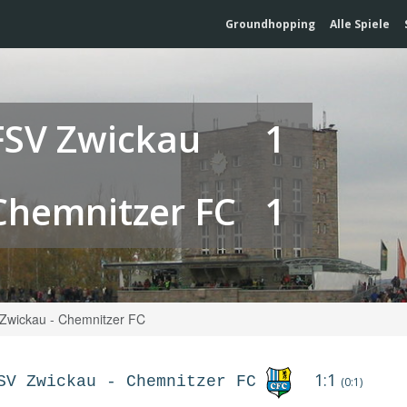
Groundhopping
Alle Spiele
FSV Zwickau
1
Chemnitzer FC
1
Zwickau - Chemnitzer FC
1:1
SV Zwickau
-
Chemnitzer FC
(0:1)