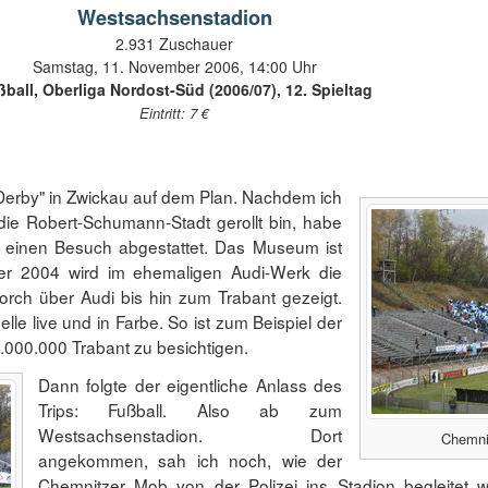
Westsachsenstadion
2.931 Zuschauer
Samstag, 11. November 2006, 14:00 Uhr
ball, Oberliga Nordost-Süd (2006/07), 12. Spieltag
Eintritt: 7 €
Derby" in Zwickau auf dem Plan. Nachdem ich
ie Robert-Schumann-Stadt gerollt bin, habe
einen Besuch abgestattet. Das Museum ist
er 2004 wird im ehemaligen Audi-Werk die
orch über Audi bis hin zum Trabant gezeigt.
le live und in Farbe. So ist zum Beispiel der
000.000 Trabant zu besichtigen.
Dann folgte der eigentliche Anlass des
Trips: Fußball. Also ab zum
Westsachsenstadion. Dort
Chemni
angekommen, sah ich noch, wie der
Chemnitzer Mob von der Polizei ins Stadion begleitet w