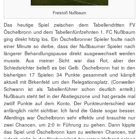
Freistoß Nußbaum
Das heutige Spiel zwischen dem Tabellendritten FV
Öschelbronn und dem Tabellenfünfzehnten 1. FC Nußbaum
ging direkt hitzig los. Ein Öschelbronner Spieler foulte nach
einer Minute so derbe, dass der Nußbaumer Spieler nach
längerer Behandlungspause direkt ausgewechselt werden
musste. Aus meiner Sicht war das Rot, aber der
Schiedsrichter beließ es bei Gelb. Öschelbronn hat in den
bisherigen 17 Spielen 34 Punkte gesammelt und kämpft
aktuell mit Birkenfeld um den Relegationsplatz. (Conweiler-
Schwann ist als Tabellenführer schon deutlich enteilt.)
Nußbaum steht tief in der Abstiegszone und hat gerade mal
zwölf Punkte auf dem Konto. Der Punkteunterschied war
anfänglich nicht sichtbar. Ich fand die Gäste sogar besser.
Allerdings war Öschelbronn sehr effektiv und brauchte nur
zwei Chancen, um 2:0 in Führung zu gehen. Dann kippte
das Spiel und Öschelbronn kam zu weiteren Chancen, traf
jedoch nicht. In der Nachspielzeit der ersten Halbzeit gelang