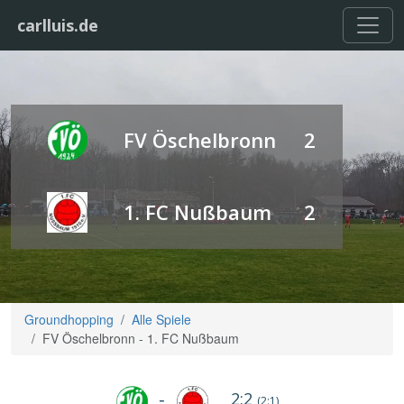
carlluis.de
FV Öschelbronn
2
1. FC Nußbaum
2
Groundhopping
Alle Spiele
FV Öschelbronn - 1. FC Nußbaum
2:2
-
(2:1)