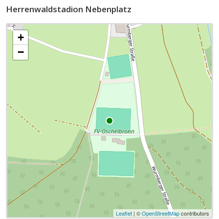
Herrenwaldstadion Nebenplatz
+
−
Leaflet
| ©
OpenStreetMap
contributors