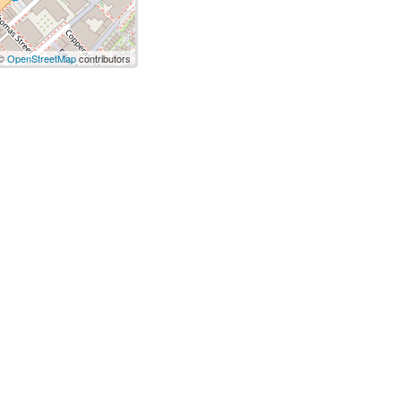
 ©
OpenStreetMap
contributors