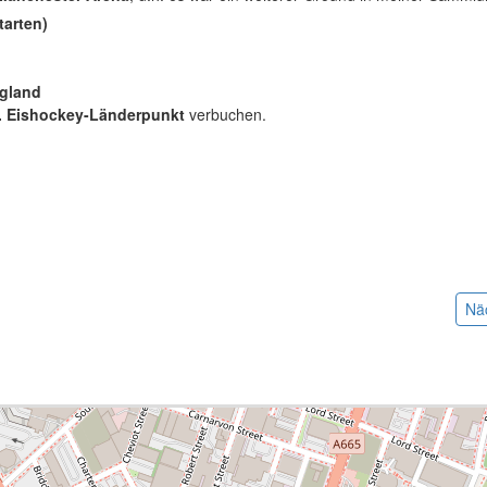
tarten)
ngland
. Eishockey-Länderpunkt
verbuchen.
:
Nä