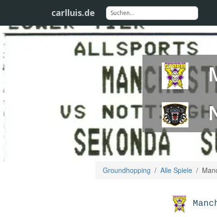
carlluis.de
Groundhopping
Alle Spiele
Manc
Manc