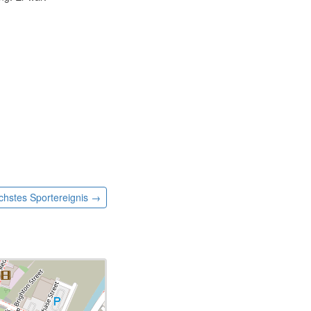
chstes
Sportereignis
→