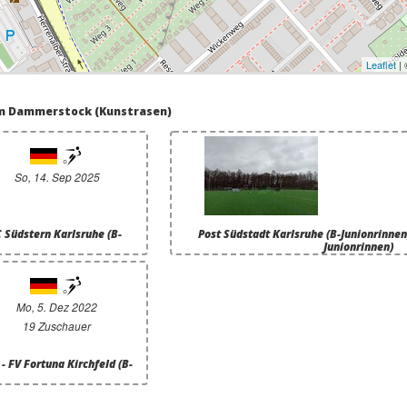
Leaflet
|
am Dammerstock (Kunstrasen)
So, 14. Sep 2025
C Südstern Karlsruhe (B-
Post Südstadt Karlsruhe (B-Junionrinnen) 
Junionrinnen)
Mo, 5. Dez 2022
19 Zuschauer
- FV Fortuna Kirchfeld (B-