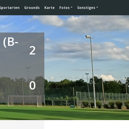
Sportarten
Grounds
Karte
Fotos
Sonstiges
 (B-
2
0