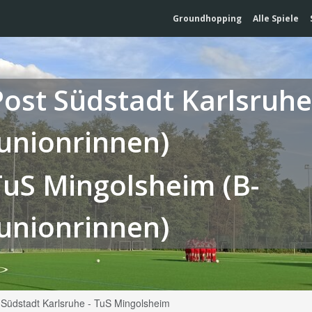
Groundhopping
Alle Spiele
Post Südstadt Karlsruhe
Junionrinnen)
TuS Mingolsheim (B-
Junionrinnen)
 Südstadt Karlsruhe - TuS Mingolsheim