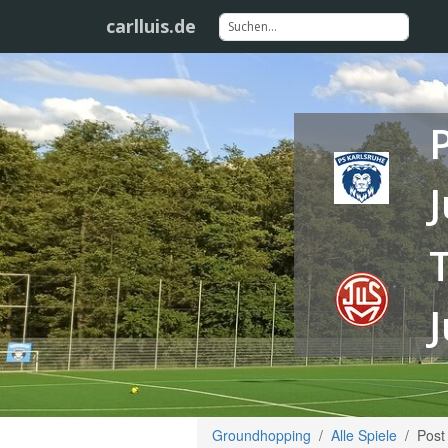
carlluis.de
Groundhopping
Alle Spiele
Post