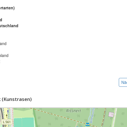
rtarten)
nd
utschland
:
land
hland
t
Nä
(Kunstrasen)