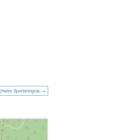
chstes
Sportereignis
→