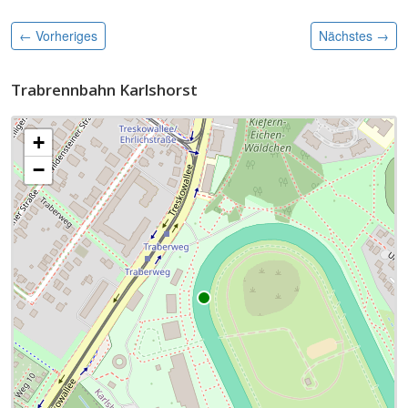
← Vorheriges
Nächstes
→
Trabrennbahn Karlshorst
+
−