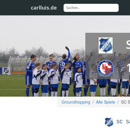
carlluis.de
Groundhopping
Alle Spiele
SC S
SC S