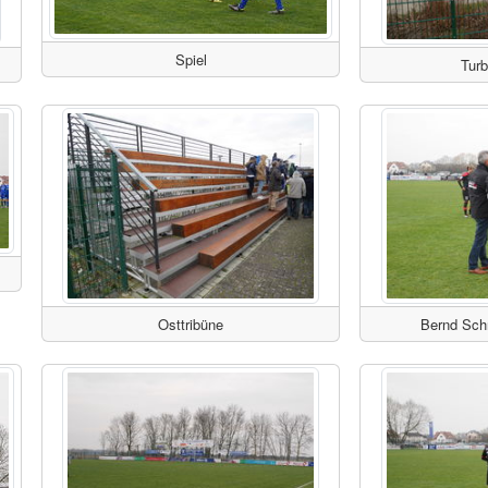
Spiel
Tur
Osttribüne
Bernd Schr