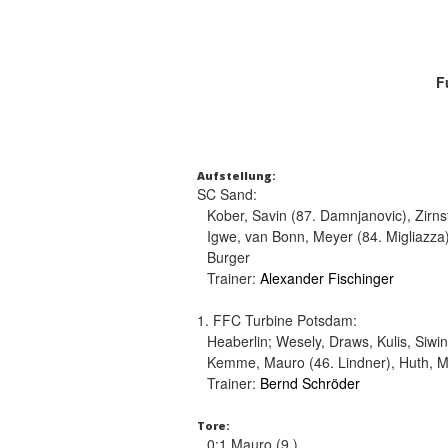
F
Aufstellung:
SC Sand:
Kober, Savin (87. Damnjanovic), Zirnst
Igwe, van Bonn, Meyer (84. Migliazza
Burger
Trainer:
Alexander Fischinger
1. FFC Turbine Potsdam:
Heaberlin; Wesely, Draws, Kulis, Siwi
Kemme, Mauro (46. Lindner), Huth, Me
Trainer:
Bernd Schröder
Tore:
0:1 Mauro (9.)