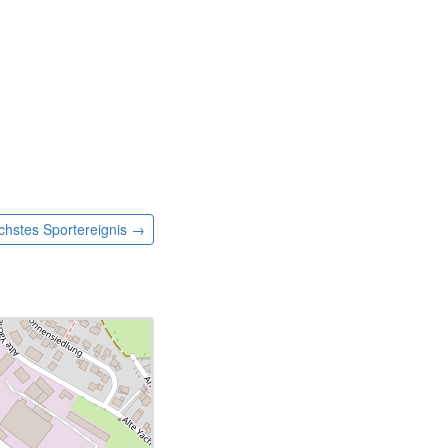
chstes
Sportereignis
→