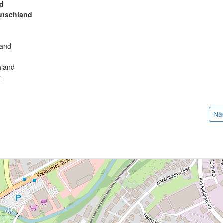
nd
utschland
:
land
hland
t
Nä