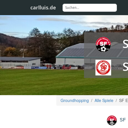
carlluis.de
Groundhopping
Alle Spiele
SF E
SF