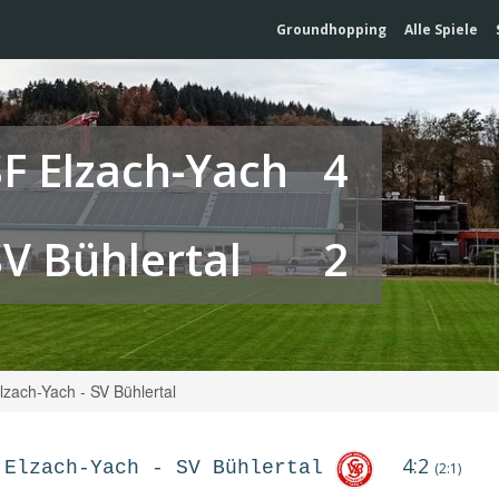
Groundhopping
Alle Spiele
SF Elzach-Yach
4
SV Bühlertal
2
lzach-Yach - SV Bühlertal
4:2
 Elzach-Yach
-
SV Bühlertal
(2:1)