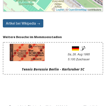
Leaflet
| ©
OpenStreetMap
contributors
Artikel bei Wikipedia →
Weitere Besuche im Mommsenstadion
Sa, 26. Aug 1995
5.100 Zuschauer
Tennis Borussia Berlin - Karlsruher SC