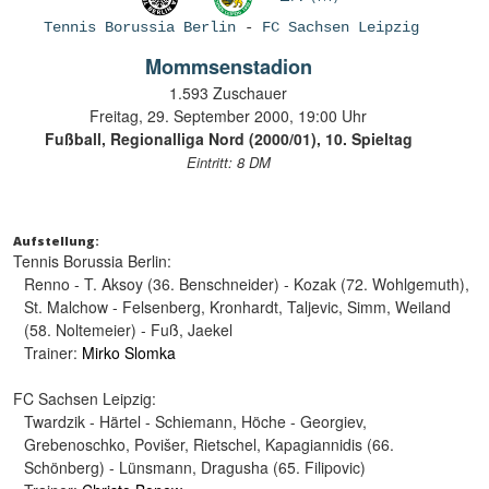
Tennis Borussia Berlin
-
FC Sachsen Leipzig
Mommsenstadion
1.593 Zuschauer
Freitag, 29. September 2000, 19:00 Uhr
Fußball, Regionalliga Nord (2000/01), 10. Spieltag
Eintritt: 8 DM
Aufstellung:
Tennis Borussia Berlin:
Renno - T. Aksoy (36. Benschneider) - Kozak (72. Wohlgemuth),
St. Malchow - Felsenberg, Kronhardt, Taljevic, Simm, Weiland
(58. Noltemeier) - Fuß, Jaekel
Trainer:
Mirko Slomka
FC Sachsen Leipzig:
Twardzik - Härtel - Schiemann, Höche - Georgiev,
Grebenoschko, Povišer, Rietschel, Kapagiannidis (66.
Schönberg) - Lünsmann, Dragusha (65. Filipovic)