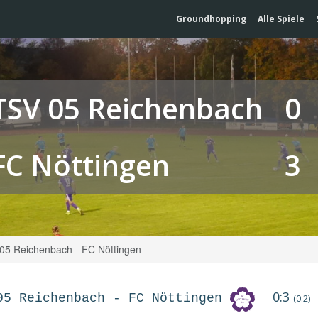
Groundhopping
Alle Spiele
TSV 05 Reichenbach
0
FC Nöttingen
3
05 Reichenbach - FC Nöttingen
0:3
05 Reichenbach
-
FC Nöttingen
(0:2)