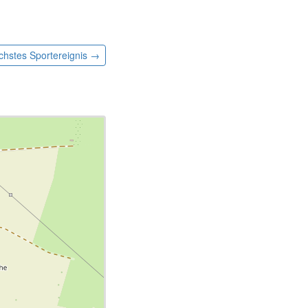
chstes
Sportereignis
→