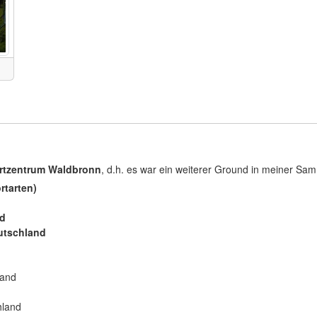
ortzentrum Waldbronn
, d.h. es war ein weiterer Ground in meiner Sam
rtarten)
nd
utschland
:
land
hland