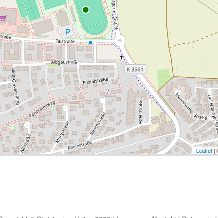
Leaflet
|