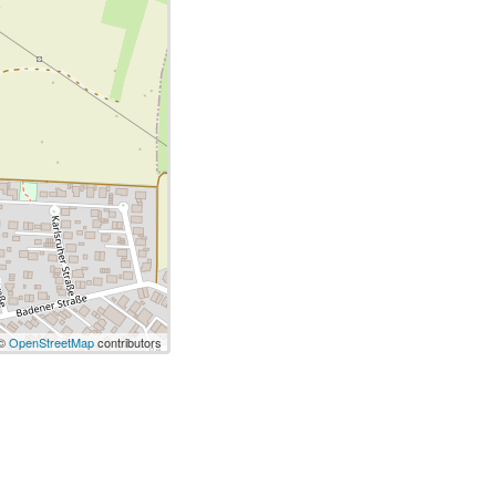
 ©
OpenStreetMap
contributors