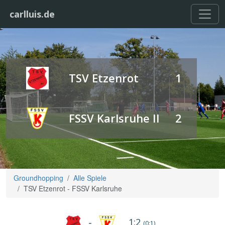
carlluis.de
TSV Etzenrot
1
FSSV Karlsruhe II
2
Groundhopping
Alle Spiele
TSV Etzenrot - FSSV Karlsruhe
1:2
-
(0:1)