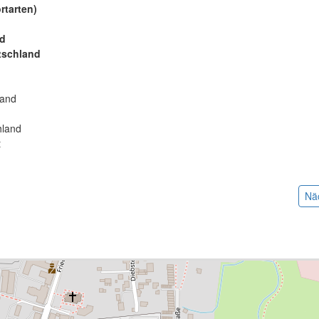
rtarten)
nd
tschland
:
land
hland
t
Nä