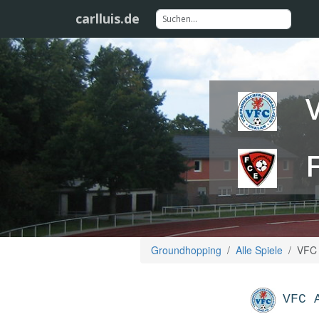
carlluis.de
Groundhopping
Alle Spiele
VFC 
VFC 