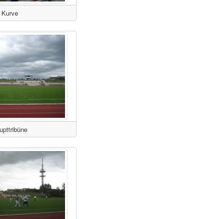
Kurve
upttribüne