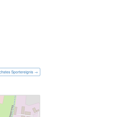
chstes
Sportereignis
→