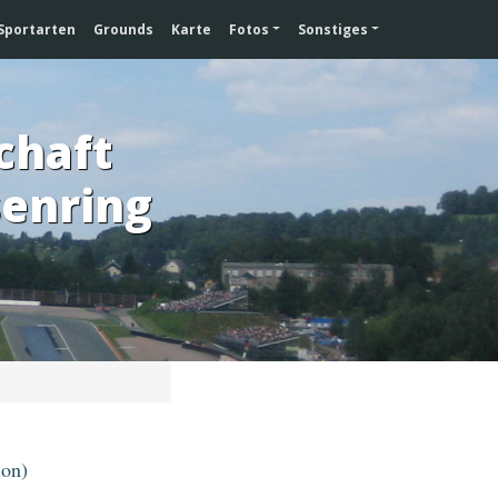
Sportarten
Grounds
Karte
Fotos
Sonstiges
chaft
senring
ion)