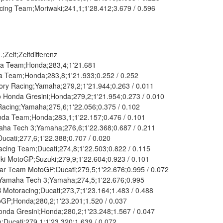
ng Team;Moriwaki;241,1;1'28.412;3.679 / 0.596
Zeit;Zeitdifferenz
a Team;Honda;283,4;1'21.681
Team;Honda;283,8;1'21.933;0.252 / 0.252
y Racing;Yamaha;279,2;1'21.944;0.263 / 0.011
Honda Gresini;Honda;279,2;1'21.954;0.273 / 0.010
acing;Yamaha;275,6;1'22.056;0.375 / 0.102
da Team;Honda;283,1;1'22.157;0.476 / 0.101
a Tech 3;Yamaha;276,6;1'22.368;0.687 / 0.211
cati;277,6;1'22.388;0.707 / 0.020
ing Team;Ducati;274,8;1'22.503;0.822 / 0.115
ki MotoGP;Suzuki;279,9;1'22.604;0.923 / 0.101
r Team MotoGP;Ducati;279,5;1'22.676;0.995 / 0.072
amaha Tech 3;Yamaha;274,5;1'22.676;0.995
otoracing;Ducati;273,7;1'23.164;1.483 / 0.488
GP;Honda;280,2;1'23.201;1.520 / 0.037
nda Gresini;Honda;280,2;1'23.248;1.567 / 0.047
;Ducati;279,1;1'23.320;1.639 / 0.072