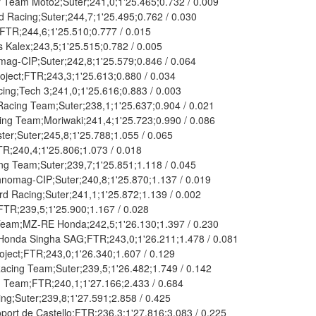
Team Moto2;Suter;241,0;1'25.465;0.732 / 0.009
acing;Suter;244,7;1'25.495;0.762 / 0.030
TR;244,6;1'25.510;0.777 / 0.015
Kalex;243,5;1'25.515;0.782 / 0.005
-CIP;Suter;242,8;1'25.579;0.846 / 0.064
ject;FTR;243,3;1'25.613;0.880 / 0.034
ng;Tech 3;241,0;1'25.616;0.883 / 0.003
cing Team;Suter;238,1;1'25.637;0.904 / 0.021
 Team;Moriwaki;241,4;1'25.723;0.990 / 0.086
r;Suter;245,8;1'25.788;1.055 / 0.065
;240,4;1'25.806;1.073 / 0.018
ng Team;Suter;239,7;1'25.851;1.118 / 0.045
mag-CIP;Suter;240,8;1'25.870;1.137 / 0.019
 Racing;Suter;241,1;1'25.872;1.139 / 0.002
TR;239,5;1'25.900;1.167 / 0.028
eam;MZ-RE Honda;242,5;1'26.130;1.397 / 0.230
Honda Singha SAG;FTR;243,0;1'26.211;1.478 / 0.081
oject;FTR;243,0;1'26.340;1.607 / 0.129
Racing Team;Suter;239,5;1'26.482;1.749 / 0.142
eam;FTR;240,1;1'27.166;2.433 / 0.684
;Suter;239,8;1'27.591;2.858 / 0.425
t de Castello;FTR;236,3;1'27.816;3.083 / 0.225