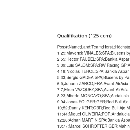
Qualifikation (125 ccm)
Pos;#;Name;Land;Team;Herst.;Höchstg.;
1;25;Maverick VIÑALES;SPA;Blusens by P
2;55;Hector FAUBEL;SPA;Bankia Aspar T
3;39;Luis SALOM;SPA;RW Racing GP;Apri
4;18;Nicolas TEROL;SPA;Bankia Aspar T
5;33;Sergio GADEA;SPA;Blusens by Paris
6;5;Johann ZARCO;FRA;Avant-AirAsia-Aj
7;7;Efren VAZQUEZ;SPA;Avant-AirAsia-A
8;23;Alberto MONCAYO;SPA;Andalucia Ba
9;94;Jonas FOLGER;GER;Red Bull Ajo Mo
10;52;Danny KENT;GBR;Red Bull Ajo Mot
11;44;Miguel OLIVEIRA;POR;Andalucia B
12;26;Adrian MARTIN;SPA;Bankia Aspar 
13;77;Marcel SCHROTTER;GER;Mahindra