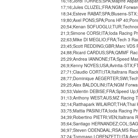
16;18;Jordi TORRES;SPA;Mapfre Aspar 
17;16;Jules CLUZEL;FRA;NGM Forward R
18;34;Esteve RABAT;SPA;Blusens-STX;F
19;80;Axel PONS;SPA;Pons HP 40;Pons 
20;54;Kenan SOFUOGLU;TUR;Technomag
21;3;Simone CORSI;ITA;Ioda Racing Pro
22;63;Mike DI MEGLIO;FRA;Tech 3 Raci
23;45;Scott REDDING;GBR;Marc VDS Ra
24;88;Ricard CARDUS;SPA;QMMF Racing
25;29;Andrea IANNONE;ITA;Speed Maste
26;9;Kenny NOYES;USA;Avintia-STX;FTR
27;71;Claudio CORTI;ITA;Italtrans Raci
28;77;Dominique AEGERTER;SWI;Techno
29;25;Alex BALDOLINI;ITA;NGM Forward
30;53;Valentin DEBISE;FRA;Speed Up;F
31;13;Anthony WEST;AUS;MZ Racing T
32;14;Ratthapark WILAIROT;THA;Thai 
33;75;Mattia PASINI;ITA;Ioda Racing Pr
34;39;Robertino PIETRI;VEN;Italtrans 
35;64;Santiago HERNANDEZ;COL;SAG T
36;97;Steven ODENDAAL;RSA;MS Racing
37;24;Tommaso LORENZETTI;ITA;Aeropor