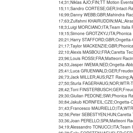
14;31;Niklas AJO;FIN;TT Motion Events 
15;11;Sandro CORTESE;GER;Intact-Raci
16;99;Danny WEBB;GBR;Mahindra Racin
17;63;Zulfahmi KHAIRUDDIN;MAL;Airasia
18;3;Luigi MORCIANO;ITA;Team Italia FM
19;15;Simone GROTZKYJ;ITA;Phonica Ra
20;21;Harry STAFFORD;GBR;Ongetta-Cen
21;17;Taylor MACKENZIE;GBR;Phonica R
22;10;Alexis MASBOU;FRA;Caretta Tech
23;96;Louis ROSSI;FRA;Matteoni Racing
24;53;Jasper IWEMA;NED;Ongetta-Abbink
25;41;Luca GRUENWALD;GER;Freudenbe
26;73;Jack MILLER;AUS;RZT Racing;Apri
27;50;Sturla FAGERHAUG;NOR;WTR-Ten1
28;42;Toni FINSTERBUSCH;GER;Freude
29;30;Giulian PEDONE;SWI;Phonica Raci
30;84;Jakub KORNFEIL;CZE;Ongetta-Cent
31;43;Francesco MAURIELLO;ITA;WTR-Te
32;56;Peter SEBESTYEN;HUN;Caretta T
33;36;Joan PERELLO;SPA;Matteoni Racin
34;19;Alessandro TONUCCI;ITA;Team Ital