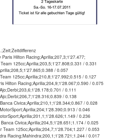
Zeit;Zeitdifferenz
aris Hilton Racing;Aprilia;207,3;1'27.477;
eam 125cc;Aprilia;203,5;1'27.808;0.331 / 0.331
lia;208,5;1'27.865;0.388 / 0.057
eam 125cc;Aprilia;210,8;1'27.992;0.515 / 0.127
 Hilton Racing;Aprilia;204,9;1'28.067;0.590 / 0.075
o;Derbi;203,6;1'28.178;0.701 / 0.111
jo;Derbi;206,7;1'28.316;0.839 / 0.138
nca Civica;Aprilia;210,1;1'28.344;0.867 / 0.028
torSport;Aprilia;204;1'28.390;0.913 / 0.046
orSport;Aprilia;201,1;1'28.626;1.149 / 0.236
anca Civica;Aprilia;204,5;1'28.651;1.174 / 0.025
Team 125cc;Aprilia;204,7;1'28.704;1.227 / 0.053
 Racing;Mahindra;200,1;1'28.721;1.244 / 0.017