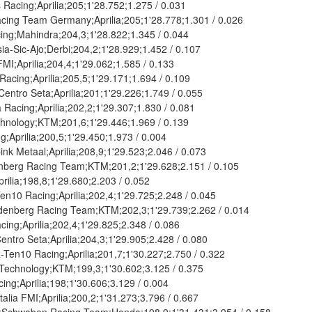
Racing;Aprilia;205;1'28.752;1.275 / 0.031
ng Team Germany;Aprilia;205;1'28.778;1.301 / 0.026
g;Mahindra;204,3;1'28.822;1.345 / 0.044
-Sic-Ajo;Derbi;204,2;1'28.929;1.452 / 0.107
I;Aprilia;204,4;1'29.062;1.585 / 0.133
cing;Aprilia;205,5;1'29.171;1.694 / 0.109
tro Seta;Aprilia;201;1'29.226;1.749 / 0.055
acing;Aprilia;202,2;1'29.307;1.830 / 0.081
nology;KTM;201,6;1'29.446;1.969 / 0.139
;Aprilia;200,5;1'29.450;1.973 / 0.004
 Metaal;Aprilia;208,9;1'29.523;2.046 / 0.073
rg Racing Team;KTM;201,2;1'29.628;2.151 / 0.105
lia;198,8;1'29.680;2.203 / 0.052
0 Racing;Aprilia;202,4;1'29.725;2.248 / 0.045
nberg Racing Team;KTM;202,3;1'29.739;2.262 / 0.014
ng;Aprilia;202,4;1'29.825;2.348 / 0.086
ro Seta;Aprilia;204,3;1'29.905;2.428 / 0.080
n10 Racing;Aprilia;201,7;1'30.227;2.750 / 0.322
echnology;KTM;199,3;1'30.602;3.125 / 0.375
g;Aprilia;198;1'30.606;3.129 / 0.004
ia FMI;Aprilia;200,2;1'31.273;3.796 / 0.667