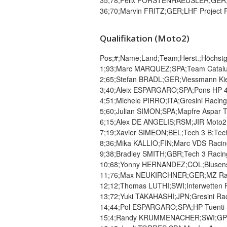
35;78;Felix FORSTENHAEUSLER;GER;Sc
36;70;Marvin FRITZ;GER;LHF Project R
Qualifikation (Moto2)
Pos;#;Name;Land;Team;Herst.;Höchstg.;
1;93;Marc MARQUEZ;SPA;Team Catalun
2;65;Stefan BRADL;GER;Viessmann Kief
3;40;Aleix ESPARGARO;SPA;Pons HP 40;
4;51;Michele PIRRO;ITA;Gresini Racing
5;60;Julian SIMON;SPA;Mapfre Aspar T
6;15;Alex DE ANGELIS;RSM;JIR Moto2;M
7;19;Xavier SIMEON;BEL;Tech 3 B;Tech 
8;36;Mika KALLIO;FIN;Marc VDS Racing
9;38;Bradley SMITH;GBR;Tech 3 Racing
10;68;Yonny HERNANDEZ;COL;Blusens-
11;76;Max NEUKIRCHNER;GER;MZ Raci
12;12;Thomas LUTHI;SWI;Interwetten P
13;72;Yuki TAKAHASHI;JPN;Gresini Rac
14;44;Pol ESPARGARO;SPA;HP Tuenti S
15;4;Randy KRUMMENACHER;SWI;GP Team