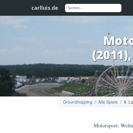
carlluis.de
Moto
(2011)
Groundhopping
Alle Spiele
9. L
Motorsport, Weltm