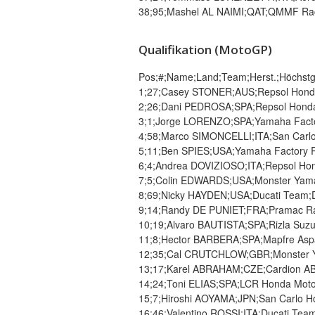
38;95;Mashel AL NAIMI;QAT;QMMF Raci
Qualifikation (MotoGP)
Pos;#;Name;Land;Team;Herst.;Höchstg.;
1;27;Casey STONER;AUS;Repsol Hond
2;26;Dani PEDROSA;SPA;Repsol Honda 
3;1;Jorge LORENZO;SPA;Yamaha Factor
4;58;Marco SIMONCELLI;ITA;San Carlo 
5;11;Ben SPIES;USA;Yamaha Factory R
6;4;Andrea DOVIZIOSO;ITA;Repsol Hon
7;5;Colin EDWARDS;USA;Monster Yamah
8;69;Nicky HAYDEN;USA;Ducati Team;Du
9;14;Randy DE PUNIET;FRA;Pramac Rac
10;19;Alvaro BAUTISTA;SPA;Rizla Suzu
11;8;Hector BARBERA;SPA;Mapfre Aspa
12;35;Cal CRUTCHLOW;GBR;Monster Y
13;17;Karel ABRAHAM;CZE;Cardion AB M
14;24;Toni ELIAS;SPA;LCR Honda Moto
15;7;Hiroshi AOYAMA;JPN;San Carlo Ho
16;46;Valentino ROSSI;ITA;Ducati Team