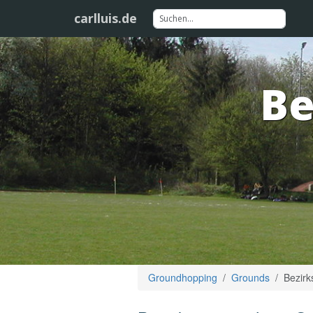
carlluis.de
Be
Groundhopping
Grounds
Bezirk