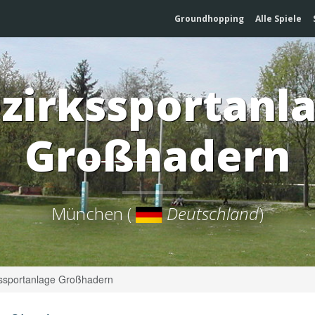
Groundhopping
Alle Spiele
zirkssportanl
Großhadern
München (
Deutschland
)
ssportanlage Großhadern