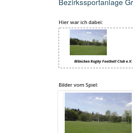
Bezirkssportanlage G
Hier war ich dabei:
München Rugby Football Club e.V
Bilder vom Spiel: