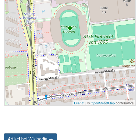
Leaflet
| ©
OpenStreetMap
contributors
Artikel bei Wikipedia →