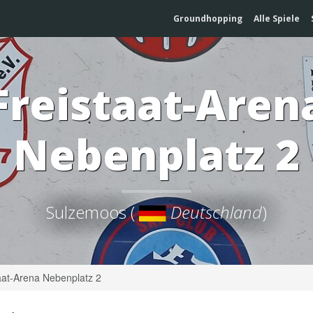
Groundhopping
Alle Spiele
Freistaat-Aren
Nebenplatz 2
Sulzemoos (
Deutschland
)
aat-Arena Nebenplatz 2