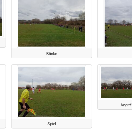
Bänke
Angrif
Spiel