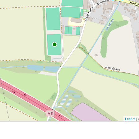
Leaflet
|