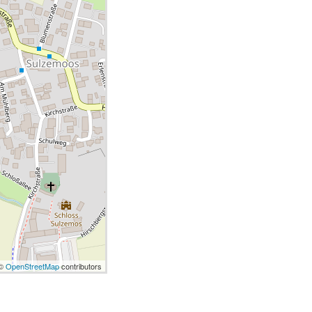
 ©
OpenStreetMap
contributors