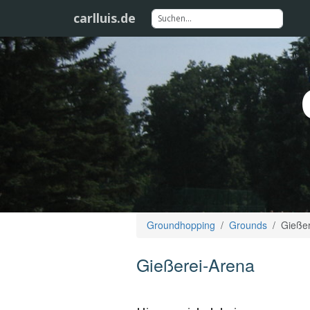
carlluis.de
Groundhopping
Grounds
Gießer
Gießerei-Arena