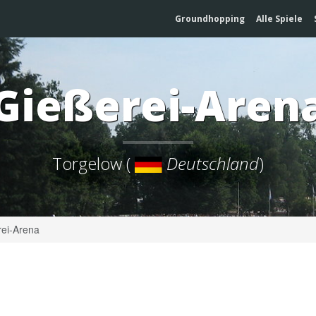
Groundhopping
Alle Spiele
Gießerei-Aren
Torgelow (
Deutschland
)
ei-Arena