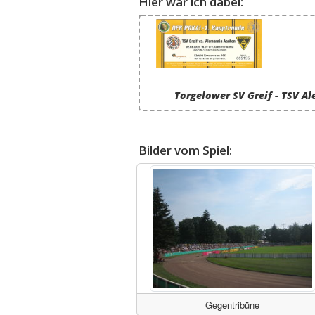
Hier war ich dabei:
Torgelower SV Greif - TSV 
Bilder vom Spiel:
Gegentribüne