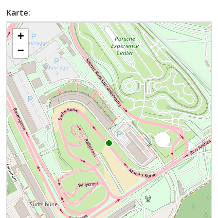
Karte:
+
−