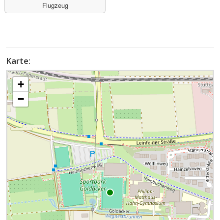
Flugzeug
Karte:
+
−