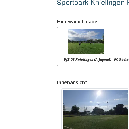
Sportpark Knielingen 
Hier war ich dabei:
VfB 05 Knielingen (A-Jugend) - FC Südst
Innenansicht: