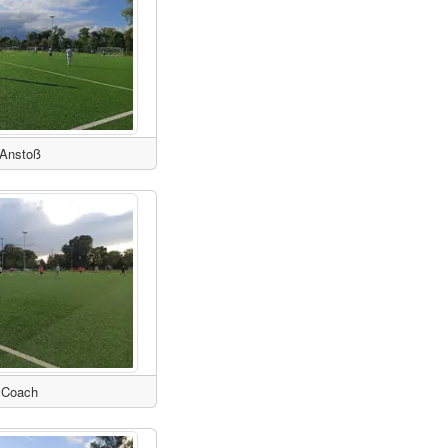
Anstoß
Coach