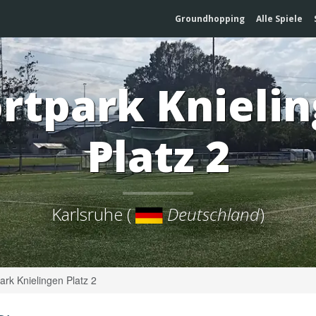
Groundhopping
Alle Spiele
rtpark Knieli
Platz 2
Karlsruhe (
Deutschland
)
ark Knielingen Platz 2