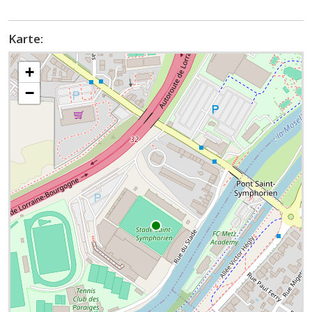
Karte:
+
−