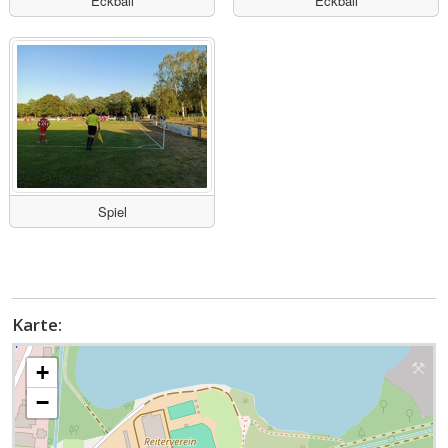
Eckball
Eckball
Spiel
Karte:
+
−