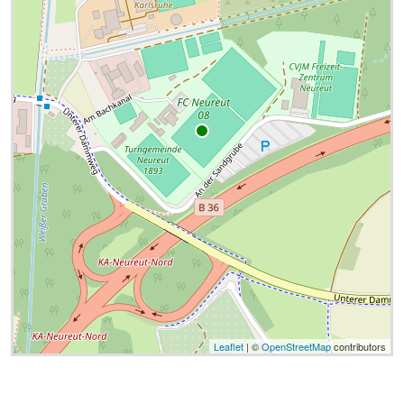
Leaflet
| ©
OpenStreetMap
contributors