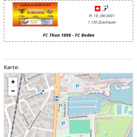
Fr, 19. Okt 2001
1.130 Zuschauer
FC Thun 1898 - FC Baden
Karte:
+
−