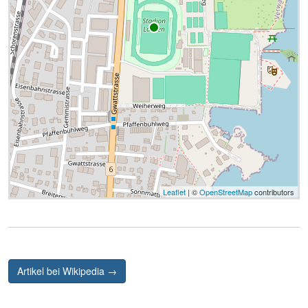
Leaflet
| ©
OpenStreetMap
contributors
Artikel bei Wikipedia →