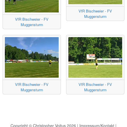
VfR Bischweier - FV
Muggensturm
VfR Bischweier - FV
Muggensturm
VfR Bischweier - FV
VfR Bischweier - FV
Muggensturm
Muggensturm
Copyright © Christopher Voitus 2026 |
Impressum/Kontakt
|