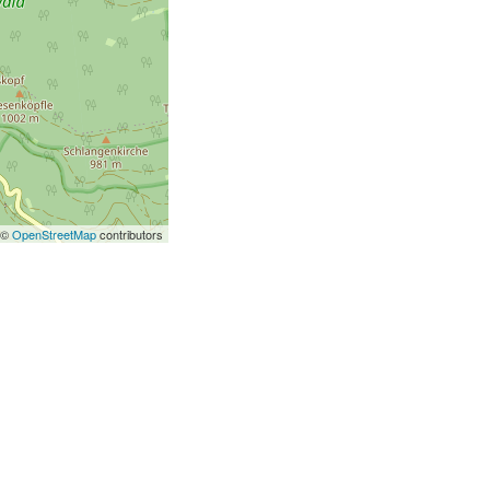
 ©
OpenStreetMap
contributors