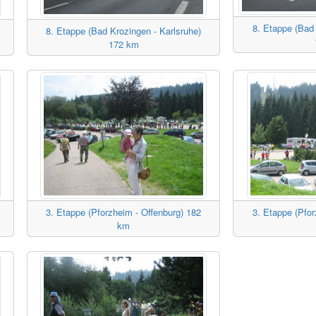
8. Etappe (Bad 
8. Etappe (Bad Krozingen - Karlsruhe)
172 km
3. Etappe (Pforzheim - Offenburg) 182
3. Etappe (Pfor
km