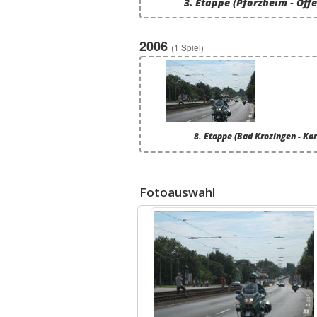
3. Etappe (Pforzheim - Off
2006
(1 Spiel)
8. Etappe (Bad Krozingen - Ka
Fotoauswahl