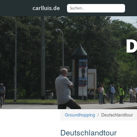
carlluis.de
D
Groundhopping
Deutschlandtour
Deutschlandtour