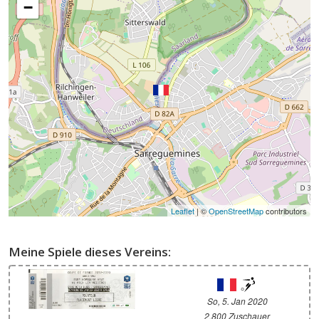
−
Leaflet
| ©
OpenStreetMap
contributors
Meine Spiele dieses Vereins:
So, 5. Jan 2020
2.800 Zuschauer