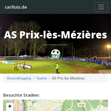
carlluis.de
AS Prix-lès-Mézières
Groundhopping
Teams
AS Prix-lès-Mézières
Besuchte Stadien:
+