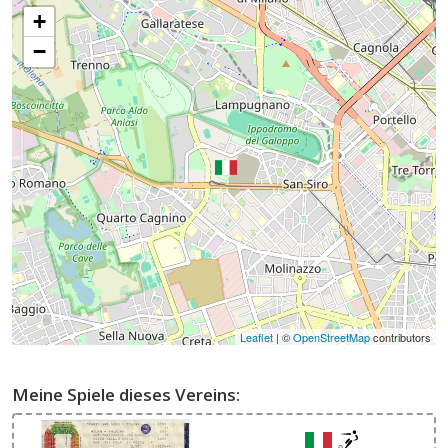
+
−
Leaflet
| ©
OpenStreetMap
contributors
Meine Spiele dieses Vereins: