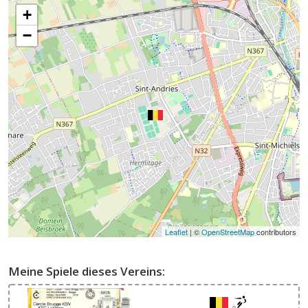
+
−
Leaflet
| ©
OpenStreetMap
contributors
Meine Spiele dieses Vereins: