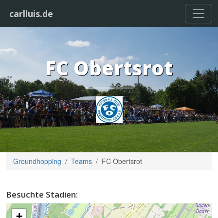
carlluis.de
FC Obertsrot
Groundhopping
Teams
FC Obertsrot
Besuchte Stadien:
+