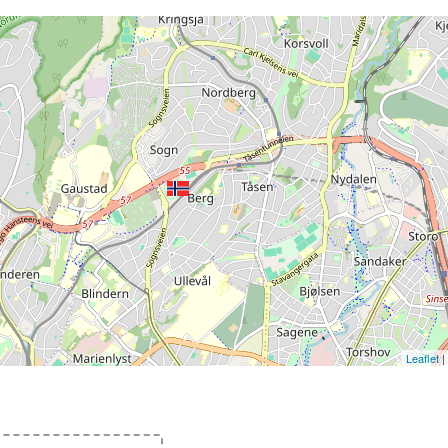
Leaflet
|