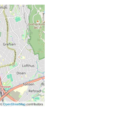
 ©
OpenStreetMap
contributors