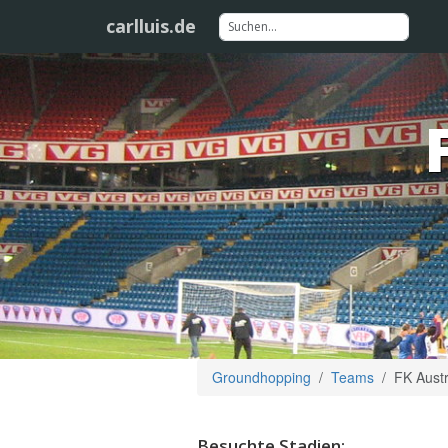
carlluis.de
Groundhopping
Teams
FK Austr
Besuchte Stadien: