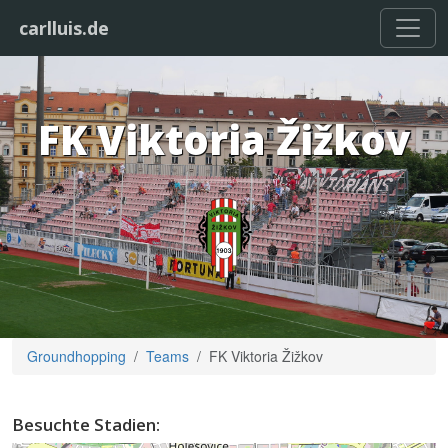
carlluis.de
FK Viktoria Žižkov
Groundhopping
Teams
FK Viktoria Žižkov
Besuchte Stadien: