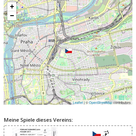
+
−
Leaflet
| ©
OpenStreetMap
contributors
Meine Spiele dieses Vereins: