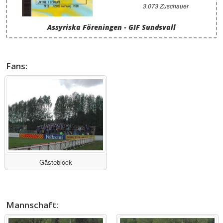
3.073 Zuschauer
Assyriska Föreningen - GIF Sundsvall
Fans:
Gästeblock
Mannschaft: