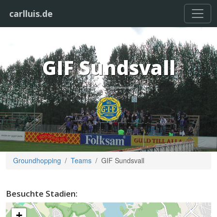
carlluis.de
GIF Sundsvall
Groundhopping
Teams
GIF Sundsvall
Besuchte Stadien:
+