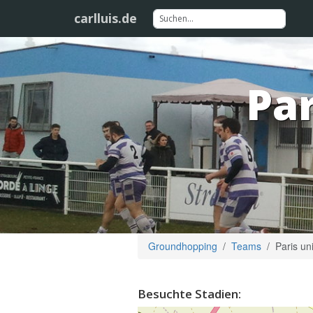
carlluis.de
Par
Groundhopping
Teams
Paris uni
Besuchte Stadien: