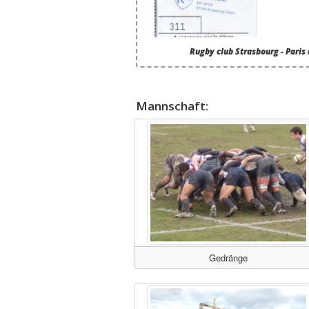
Rugby club Strasbourg - Paris 
Mannschaft:
Gedränge