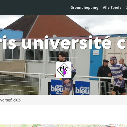
Groundhopping
Alle Spiele
is université 
versité club