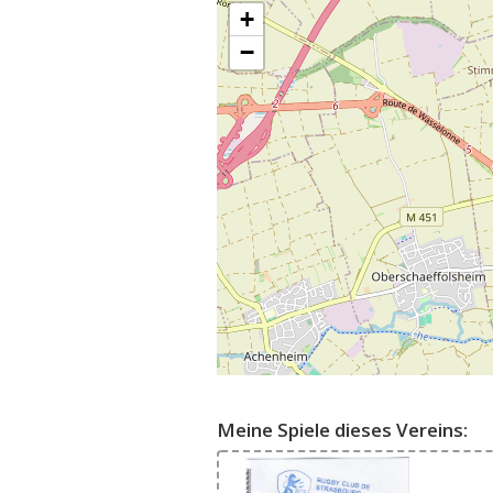
+
−
Meine Spiele dieses Vereins: