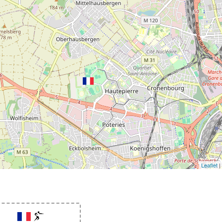
Leaflet
|