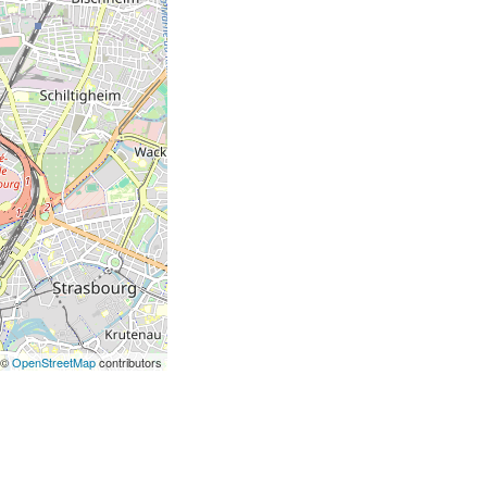
 ©
OpenStreetMap
contributors