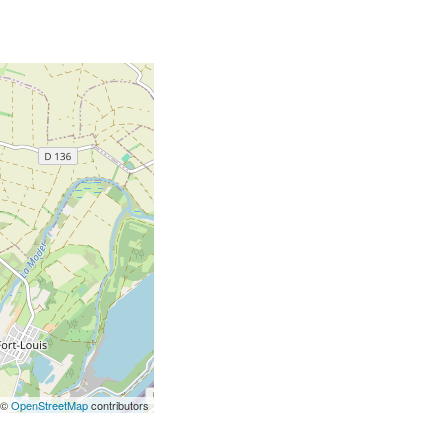
 ©
OpenStreetMap
contributors