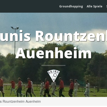
Groundhopping
Alle Spiele
eunis Rountze
Auenheim
is Rountzenheim Auenheim