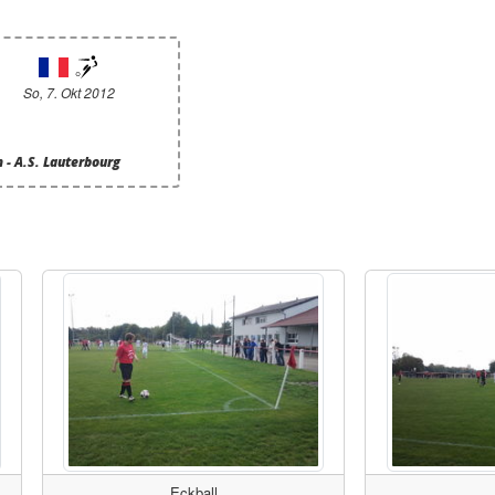
So, 7. Okt 2012
- A.S. Lauterbourg
Eckball