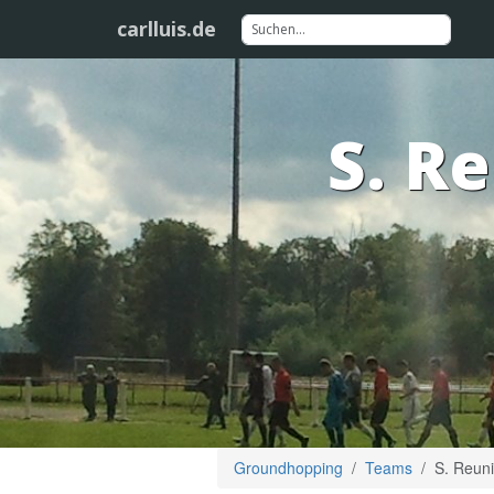
carlluis.de
S. R
Groundhopping
Teams
S. Reun