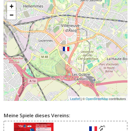
+
−
Leaflet
| ©
OpenStreetMap
contributors
Meine Spiele dieses Vereins: