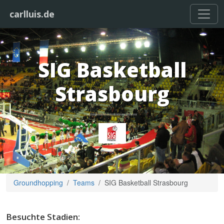
carlluis.de
SIG Basketball
Strasbourg
Groundhopping
Teams
SIG Basketball Strasbourg
Besuchte Stadien: