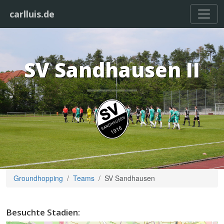
carlluis.de
SV Sandhausen II
Groundhopping
Teams
SV Sandhausen
Besuchte Stadien: