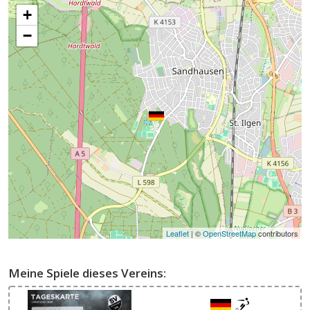
+
−
Leaflet
| ©
OpenStreetMap
contributors
Meine Spiele dieses Vereins: