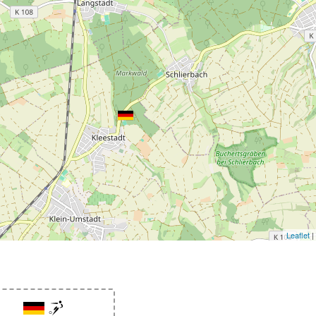
Leaflet
|