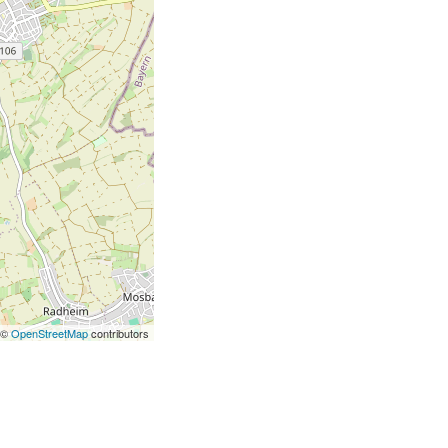
 ©
OpenStreetMap
contributors