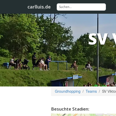
carlluis.de
SV 
Groundhopping
Teams
SV Vikto
Besuchte Stadien: