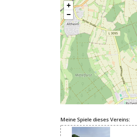
+
−
Meine Spiele dieses Vereins: