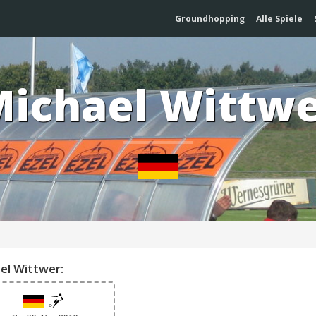
Groundhopping
Alle Spiele
ichael Wittw
el Wittwer: