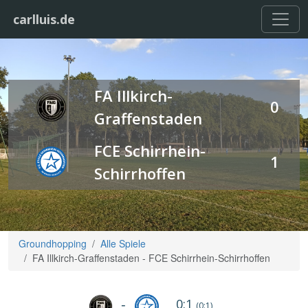
carlluis.de
FA Illkirch-
0
Graffenstaden
FCE Schirrhein-
1
Schirrhoffen
Groundhopping
Alle Spiele
FA Illkirch-Graffenstaden - FCE Schirrhein-Schirrhoffen
0:1
-
(0:1)