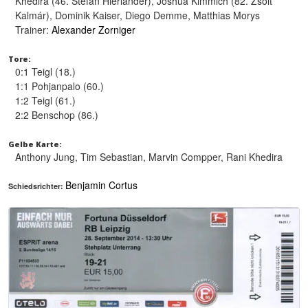
Khedira (46. Stefan Hierländer), Joshua Kimmich (82. Zsolt
Kalmár), Dominik Kaiser, Diego Demme, Matthias Morys
Trainer:
Alexander Zorniger
Tore:
0:1 Teigl (18.)
1:1 Pohjanpalo (60.)
1:2 Teigl (61.)
2:2 Benschop (86.)
Gelbe Karte:
Anthony Jung, Tim Sebastian, Marvin Compper, Rani Khedira
Benjamin Cortus
Schiedsrichter: