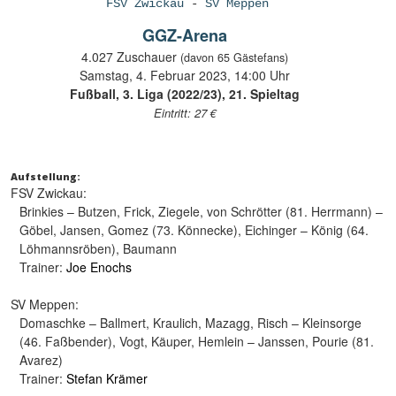
FSV Zwickau
-
SV Meppen
GGZ-Arena
4.027 Zuschauer
(davon 65 Gästefans)
Samstag, 4. Februar 2023, 14:00 Uhr
Fußball, 3. Liga (2022/23), 21. Spieltag
Eintritt: 27 €
Aufstellung:
FSV Zwickau:
Brinkies – Butzen, Frick, Ziegele, von Schrötter (81. Herrmann) –
Göbel, Jansen, Gomez (73. Könnecke), Eichinger – König (64.
Löhmannsröben), Baumann
Trainer:
Joe Enochs
SV Meppen:
Domaschke – Ballmert, Kraulich, Mazagg, Risch – Kleinsorge
(46. Faßbender), Vogt, Käuper, Hemlein – Janssen, Pourie (81.
Avarez)
Trainer:
Stefan Krämer