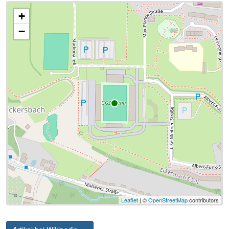
+
−
Leaflet
| ©
OpenStreetMap
contributors