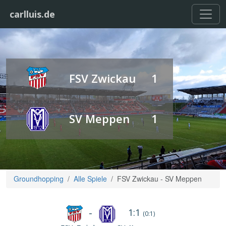
carlluis.de
FSV Zwickau
1
SV Meppen
1
Groundhopping
Alle Spiele
FSV Zwickau - SV Meppen
1:1
-
(0:1)