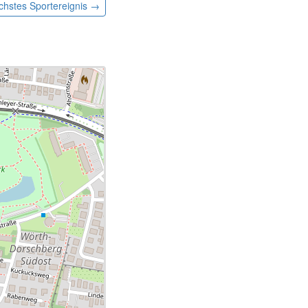
chstes
Sportereignis
→