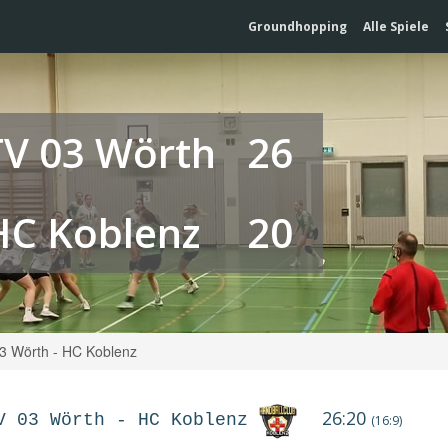
Groundhopping
Alle Spiele
TV 03 Wörth
26
HC Koblenz
20
3 Wörth - HC Koblenz
26:20
V 03 Wörth
-
HC Koblenz
(16:9)