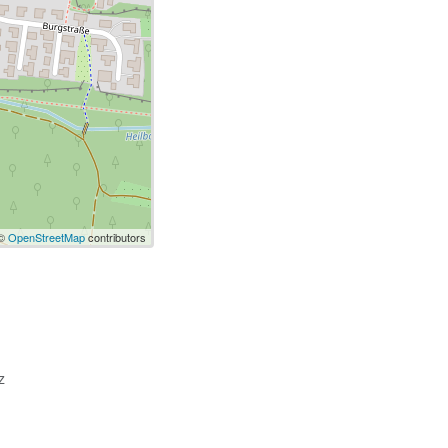
 ©
OpenStreetMap
contributors
z