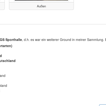
Außen
IGS Sporthalle
, d.h. es war ein weiterer Ground in meiner Sammlung. 
rtarten)
nd
utschland
:
land
hland
t