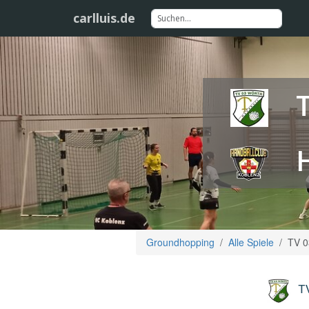
carlluis.de
Groundhopping
Alle Spiele
TV 0
T