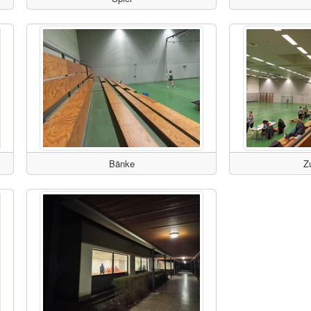
Bänke
Z