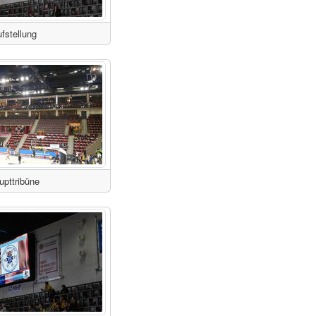
fstellung
upttribüne