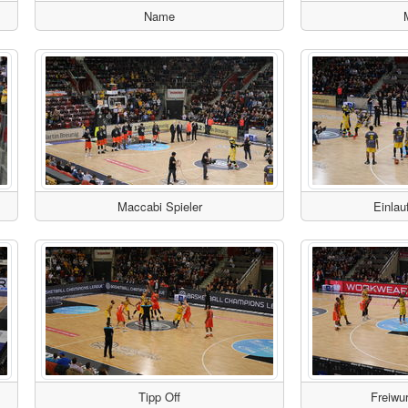
Name
Maccabi Spieler
Einlau
Tipp Off
Freiwu