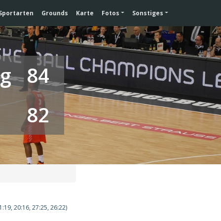
Sportarten
Grounds
Karte
Fotos
Sonstiges
rg
84
82
1:19, 20:16, 27:25, 26:22)