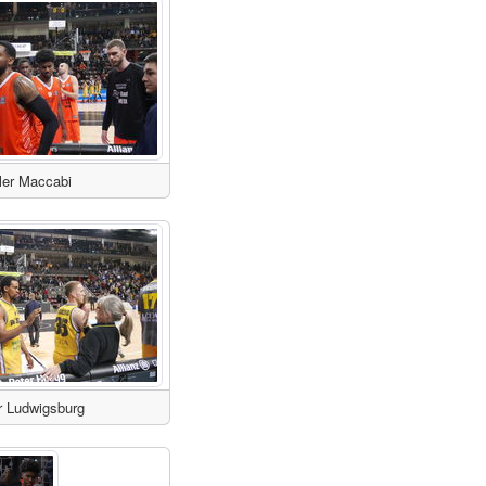
ler Maccabi
r Ludwigsburg