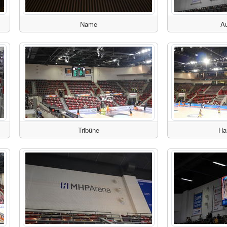
Name
Au
Tribüne
Ha