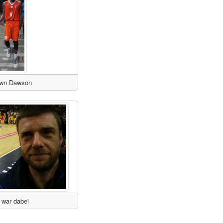
wn Dawson
 war dabei