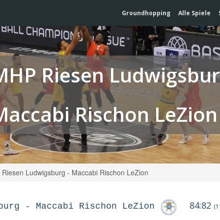
Groundhopping
Alle Spiele
MHP Riesen Ludwigsbu
Maccabi Rischon LeZion
Riesen Ludwigsburg - Maccabi Rischon LeZion
84:82
burg
-
Maccabi Rischon LeZion
(1