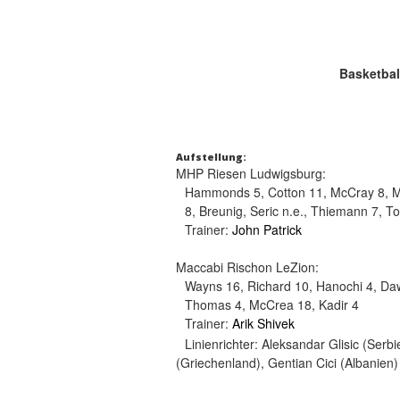
Basketbal
Aufstellung:
MHP Riesen Ludwigsburg:
Hammonds 5, Cotton 11, McCray 8, Mar
8, Breunig, Seric n.e., Thiemann 7, T
Trainer:
John Patrick
Maccabi Rischon LeZion:
Wayns 16, Richard 10, Hanochi 4, Da
Thomas 4, McCrea 18, Kadir 4
Trainer:
Arik Shivek
Linienrichter:
Aleksandar Glisic (Serbi
(Griechenland), Gentian Cici (Albanien)