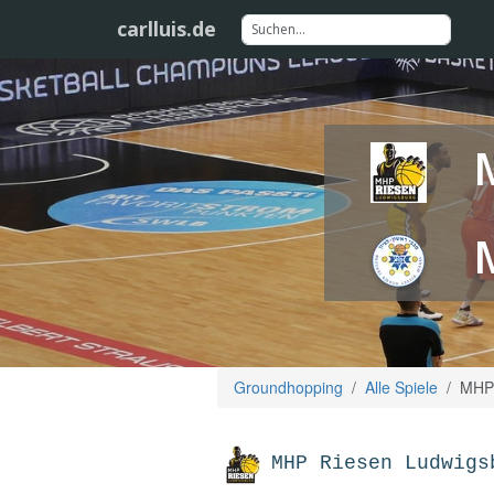
carlluis.de
Groundhopping
Alle Spiele
MHP 
MHP Riesen Ludwigs