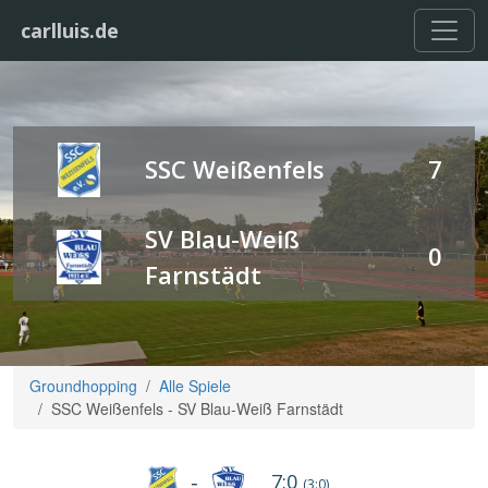
carlluis.de
SSC Weißenfels
7
SV Blau-Weiß
0
Farnstädt
Groundhopping
Alle Spiele
SSC Weißenfels - SV Blau-Weiß Farnstädt
7:0
-
(3:0)