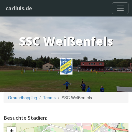
carlluis.de
SSC Weißenfels
Groundhopping
Teams
SSC Weißenfels
Besuchte Stadien:
+