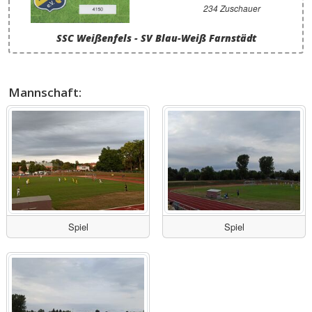
234 Zuschauer
SSC Weißenfels - SV Blau-Weiß Farnstädt
Mannschaft:
Spiel
Spiel