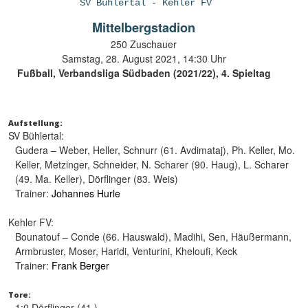
SV Bühlertal
-
Kehler FV
Mittelbergstadion
250 Zuschauer
Samstag, 28. August 2021, 14:30 Uhr
Fußball, Verbandsliga Südbaden (2021/22), 4. Spieltag
Aufstellung:
SV Bühlertal:
Gudera – Weber, Heller, Schnurr (61. Avdimataj), Ph. Keller, Mo.
Keller, Metzinger, Schneider, N. Scharer (90. Haug), L. Scharer
(49. Ma. Keller), Dörflinger (83. Weis)
Trainer:
Johannes Hurle
Kehler FV:
Bounatouf – Conde (66. Hauswald), Madihi, Sen, Häußermann,
Armbruster, Moser, Haridi, Venturini, Kheloufi, Keck
Trainer:
Frank Berger
Tore:
1:0 Dörflinger (41.)