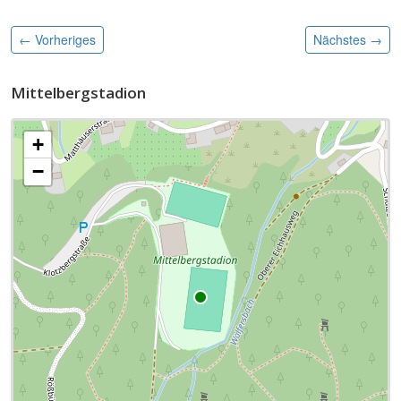
← Vorheriges
Nächstes
→
Mittelbergstadion
+
−