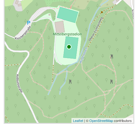
Leaflet
| ©
OpenStreetMap
contributors