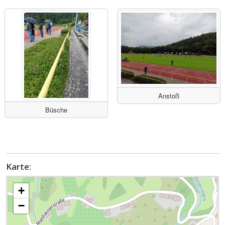
Anstoß
Büsche
Karte:
+
−